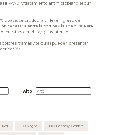
ga NFPA 701 y tratamiento antimicrobiano según
00% opaca, se producirá un leve ingreso de
ón necesaria entre la cortina y la abertura. Para
r nuestras cenefas y guías laterales.
os colores, tramas y texturas pueden presentar
fabricación.
Alto :
ilver
BO Negro
BO Fantasy Golden