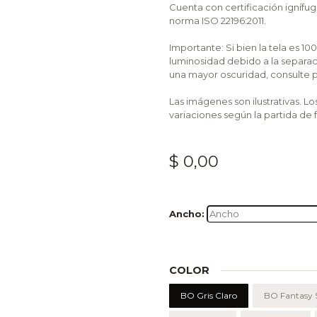
Cuenta con certificación ignífu
norma ISO 22196:2011.
Importante: Si bien la tela es 1
luminosidad debido a la separaci
una mayor oscuridad, consulte po
Las imágenes son ilustrativas. L
variaciones según la partida de 
$ 0,00
Anch
o:
COLOR
BO Gris Claro
BO Fantasy S