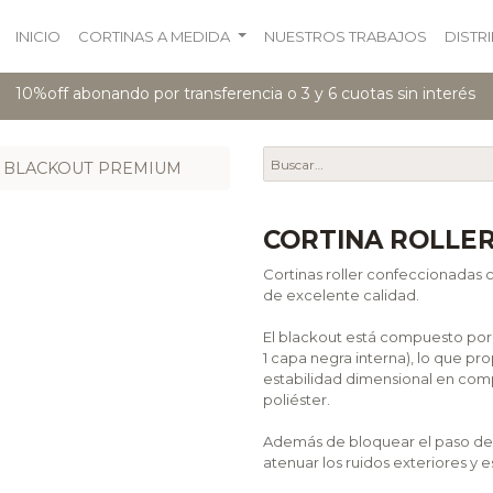
INICIO
CORTINAS A MEDIDA
NUESTROS TRABAJOS
DISTR
10%off abonando por transferencia o 3 y 6 cuotas sin interés
 BLACKOUT PREMIUM
CORTINA ROLLE
Cortinas roller confeccionada
de excelente calidad.
El blackout está compuesto por 4
1 capa negra interna), lo que p
estabilidad dimensional en com
poliéster.
Además de bloquear el paso de la
atenuar los ruidos exteriores y es