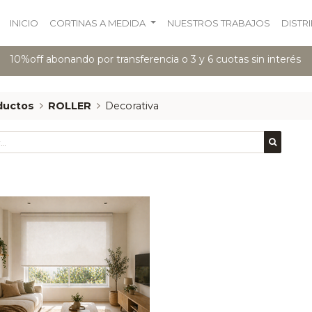
INICIO
CORTINAS A MEDIDA
NUESTROS TRABAJOS
DISTR
10%off abonando por transferencia o 3 y 6 cuotas sin interés
ductos
ROLLER
Decorativa