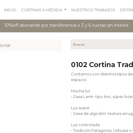
INICIO
CORTINAS A MEDIDA
NUESTROS TRABAJOS
DISTR
10%off abonando por transferencia o 3 y 6 cuotas sin interés
ional
0102 Cortina Trad
Contamos con distintos tipos de 
espacio:
Mucha luz
• Gasa Lanín: tipo lino, súper livia
Luz suave
• Gasa de algodón: textura arrug
Luz controlada
• Tradición Patagonia, Ushuaia o